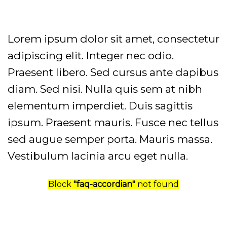
GOOGLE
Chuyển
đến
PLAY
nội
Lorem ipsum dolor sit amet, consectetur
dung
adipiscing elit. Integer nec odio.
Praesent libero. Sed cursus ante dapibus
diam. Sed nisi. Nulla quis sem at nibh
elementum imperdiet. Duis sagittis
ipsum. Praesent mauris. Fusce nec tellus
sed augue semper porta. Mauris massa.
Vestibulum lacinia arcu eget nulla.
Block
"faq-accordian"
not found