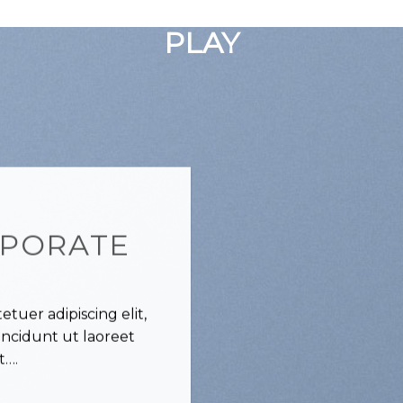
GOOGLE
PLAY
RPORATE
tuer adipiscing elit,
ncidunt ut laoreet
t….