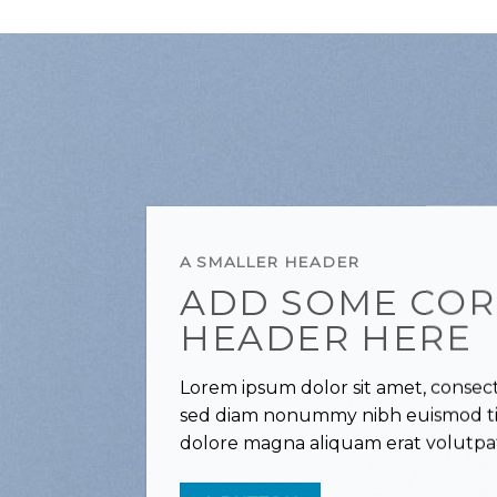
Chuyển
đến
nội
dung
A SMALLER HEADER
ADD SOME CO
HEADER HERE
Lorem ipsum dolor sit amet, consecte
sed diam nonummy nibh euismod ti
dolore magna aliquam erat volutpa